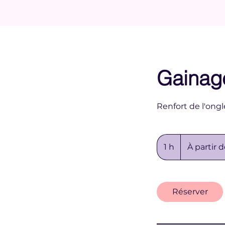
Gainag
Renfort de l'ongl
À
partir
1 h
1
À partir 
de
45
euros
Réserver