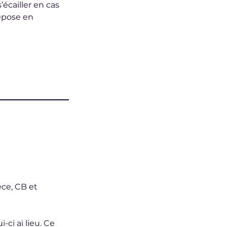
écailler en cas
dépose en
èce, CB et
ci ai lieu. Ce