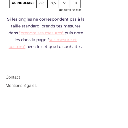
Si les ongles ne correspondent pas à la
taille standard, prends tes mesures
dans
"prendre ses mesures"
puis note
les dans la page
"
sur-mesure et
custom"
avec le set que tu souhaites
Contact
Mentions légales
CGV
Conditions d'utilisation
Politique de confidentialité
Relax Checklist
Renoncer à ma commande