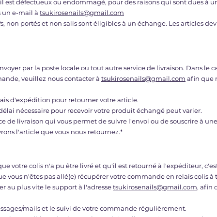
l est défectueux ou endommagé, pour des raisons qui sont dues à une 
s un e-mail à
tsukirosenails@gmail.com
s, non portés et non salis sont éligibles à un échange. Les articles de
nvoyer par la poste locale ou tout autre service de livraison. Dans le 
nde, veuillez nous contacter à
tsukirosenails@gmail.com
afin que n
ais d'expédition pour retourner votre article.
 délai nécessaire pour recevoir votre produit échangé peut varier.
ce de livraison qui vous permet de suivre l'envoi ou de souscrire à une
ons l'article que vous nous retournez.*
ue votre colis n'a pu être livré et qu'il est retourné à l'expéditeur, c'e
que vous n'êtes pas allé(e) récupérer votre commande en relais colis à
r au plus vite le support à l'adresse
tsukirosenails@gmail.com
, afi
essages/mails et le suivi de votre commande régulièrement.