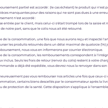
boursement partiel est accordé : (le cas échéant) le produit qui n'est p
ces manquantes pour des raisons qui ne sont pas dues à une erreur 
rsement n'est accordé :
se entrée par le client, mais celui-ci s'était trompé lors de la saisie
de notre part, sans que le colis nous ait été retourné.
e de la consommation, une fois que nous aurons reçu et inspecté l'art
rser les produits retournés dans un délai maximal de quatorze (14) j
boursement, nous vous en informerons par courrier électronique.
de de la consommation, les remboursements correspondent à l'intégra
iaux inclus. Seuls les frais de retour (renvoi du colis) restent à votre 
mmande a déjà été expédiée, vous devrez nous la renvoyer dans son éta
eureusement pas vous rembourser nos articles une fois que ceux-ci 
nsommation, certains biens descellés par le consommateur après la livr
u de protection de la santé. Cette disposition s'applique à l'ensemble