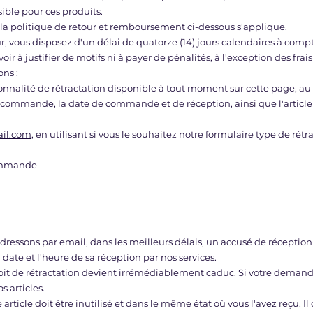
ible pour ces produits.
), la politique de retour et remboursement ci-dessous s'applique.
, vous disposez d'un délai de quatorze (14) jours calendaires à compt
voir à justifier de motifs ni à payer de pénalités, à l'exception des frai
ons :
ionnalité de rétractation disponible à tout moment sur cette page, 
ommande, la date de commande et de réception, ainsi que l'article 
ail.com
, en utilisant si vous le souhaitez notre formulaire type de rét
ommande
s adressons par email, dans les meilleurs délais, un accusé de récept
date et l'heure de sa réception par nos services.
roit de rétractation devient irrémédiablement caduc. Si votre demand
s articles.
 article doit être inutilisé et dans le même état où vous l'avez reçu. 