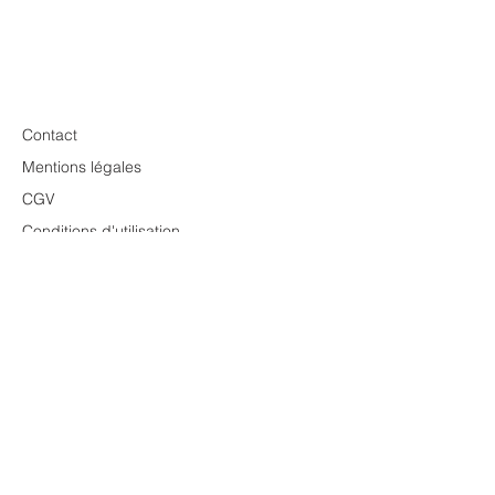
Contact
Mentions légales
CGV
Conditions d'utilisation
Politique de confidentialité
Relax Checklist
Renoncer à ma commande
© 2024 par TsukiRose.