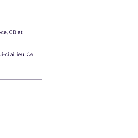
èce, CB et
ci ai lieu. Ce