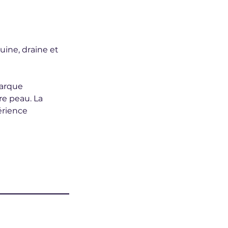
uine, draine et
Marque
e peau. La
érience