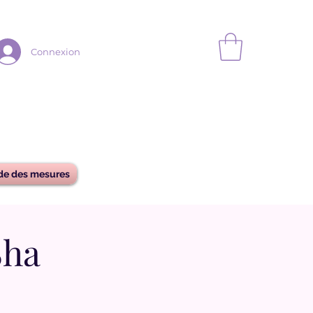
Connexion
de des mesures
Sha