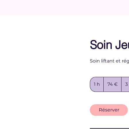
Soin J
Soin liftant et r
74
euros
1 h
1
74 €
3
Réserver