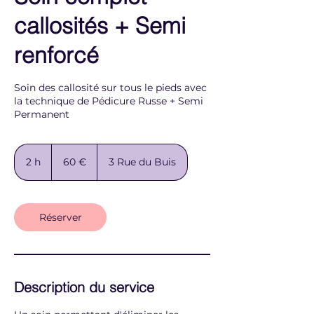
callosités + Semi
renforcé
Soin des callosité sur tous le pieds avec
la technique de Pédicure Russe + Semi
Permanent
60
euros
2 h
2
60 €
3 Rue du Buis
h
Réserver
Description du service