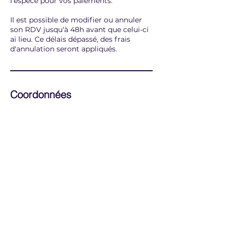
l’espèce pour vos paiements.
Il est possible de modifier ou annuler
son RDV jusqu'à 48h avant que celui-ci
ai lieu. Ce délais dépassé, des frais
d'annulation seront appliqués.
Coordonnées
3 Rue du Buis, 07200 Saint-Privat,
France
0651459007
Tsukirosenails@gmail.com